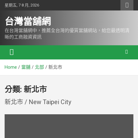
S
星期五, 7 8 月, 2026
k
i
台灣當舖網
p
t
在台灣當舖網中，推薦全台灣的優質當舖網站，給您最透明清
o
晰的工商融資資訊
c
o
n
t
Home
當舖
北部
新北市
e
n
t
分類:
新北市
新北市 / New Taipei City