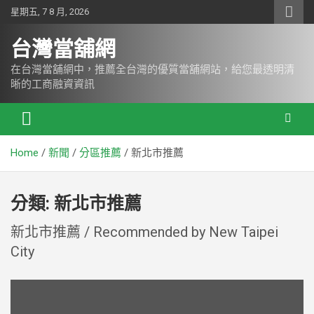
S
星期五, 7 8 月, 2026
k
i
台灣當舖網
p
t
在台灣當舖網中，推薦全台灣的優質當舖網站，給您最透明清
o
晰的工商融資資訊
c
o
n
t
Home
新聞
分區推薦
新北市推薦
e
n
t
分類:
新北市推薦
新北市推薦 / Recommended by New Taipei
City