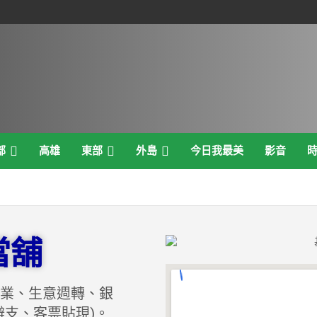
部
高雄
東部
外島
今日我最美
影音
當舖
業、生意週轉、銀
辨支、客票貼現)。