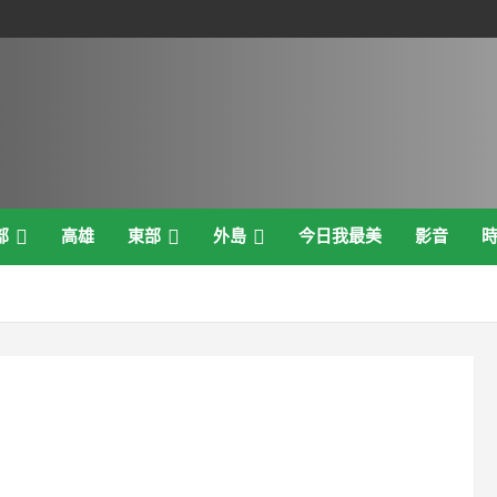
部
高雄
東部
外島
今日我最美
影音