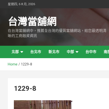
Skip
星期四, 6 8 月, 2026
to
content
台灣當舖網
在台灣當舖網中，推薦全台灣的優質當舖網站，給您最透明清
晰的工商融資資訊
北部
台北市
新北市
中部
台中市
南
Home
1229-8
1229-8