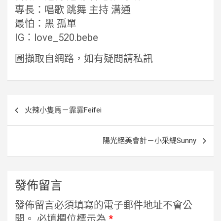
專長：唱歌 跳舞 主持 溝通
最怕：黑 孤單
IG：love_520.bebe
圖擷取自網路，如有疑問請私訊
文
火辣小隻馬－霏霏Feifei
章
導
陽光絕美會計－小采緹Sunny
覽
發佈留言
發佈留言必須填寫的電子郵件地址不會公
開。
必填欄位標示為
*