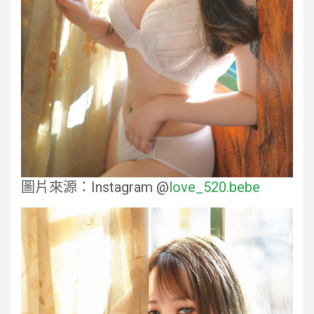
圖片來源：Instagram @
love_520.bebe