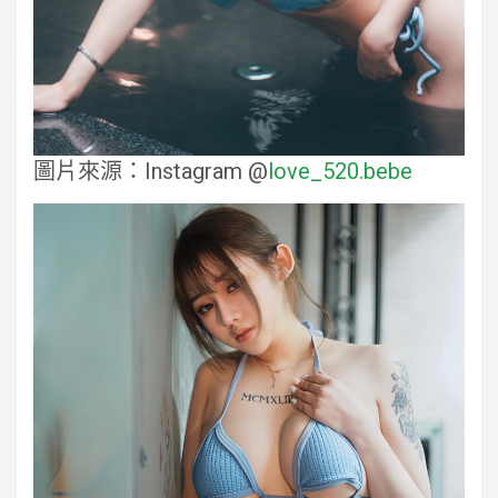
圖片來源：Instagram @
love_520.bebe